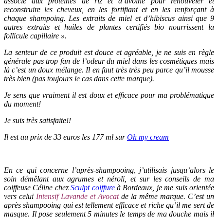
associé aux protéines de riz et d’avoine pour renouveler et
reconstruire les cheveux, en les fortifiant et en les renforçant à
chaque shampoing. Les extraits de miel et d’hibiscus ainsi que 9
autres extraits et huiles de plantes certifiés bio nourrissent la
follicule capillaire ».
La senteur de ce produit est douce et agréable, je ne suis en règle
générale pas trop fan de l’odeur du miel dans les cosmétiques mais
là c’est un doux mélange. Il en faut très très peu parce qu’il mousse
très bien (pas toujours le cas dans cette marque).
Je sens que vraiment il est doux et efficace pour ma problématique
du moment!
Je suis très satisfaite!!
Il est au prix de 33 euros les 177 ml sur
Oh my cream
En ce qui concerne l’après-shampooing, j’utilisais jusqu’alors le
soin démêlant aux agrumes et néroli, et sur les conseils de ma
coiffeuse Céline chez
Sculpt coiffure
à Bordeaux, je me suis orientée
vers celui
Intensif Lavande et Avocat
de la même marque. C’est un
après shampooing qui est tellement efficace et riche qu’il me sert de
masque. Il pose seulement 5 minutes le temps de ma douche mais il