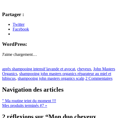
Partager :
Twitter
Facebook
WordPress:
J'aime
chargement…
après shampooing intensif lavande et avocat
,
cheveux
,
John Masters
Organics
,
shampooing john masters organics réparateur au miel et
hibiscus
,
shampooing john masters organics scalp
2 Commentaires
Navigation des articles
"
Ma routine teint du moment !!!
Mes produits terminés #7
»
2 réflexions sur “
Mon duo cheveux