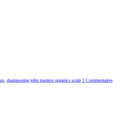
cus
,
shampooing john masters organics scalp
2 Commentaires