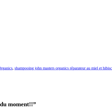
Organics
,
shampooing john masters organics réparateur au miel et hibis
 du moment!!
”