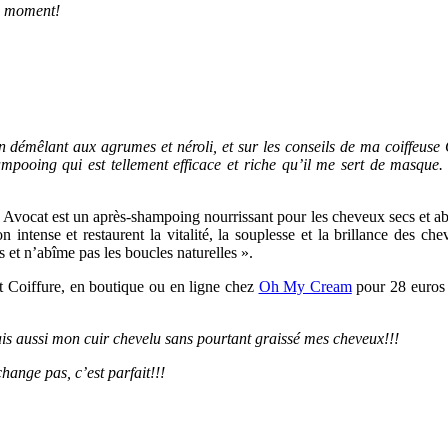
du moment!
in démêlant aux agrumes et néroli, et sur les conseils de ma coiffeuse
ooing qui est tellement efficace et riche qu’il me sert de masque. 
vocat est un après-shampoing nourrissant pour les cheveux secs et abîm
on intense et restaurent la vitalité, la souplesse et la brillance des c
s et n’abîme pas les boucles naturelles ».
t Coiffure, en boutique ou en ligne chez
Oh My Cream
pour 28 euros l
ais aussi mon cuir chevelu sans pourtant graissé mes cheveux!!!
hange pas, c’est parfait!!!