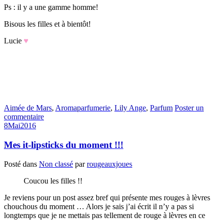
Ps : il y a une gamme homme!
Bisous les filles et à bientôt!
Lucie
♥
Aimée de Mars
,
Aromaparfumerie
,
Lily Ange
,
Parfum
Poster un
commentaire
8
Mai
2016
Mes it-lipsticks du moment !!!
Posté dans
Non classé
par
rougeauxjoues
Coucou les filles !!
Je reviens pour un post assez bref qui présente mes rouges à lèvres
chouchous du moment … Alors je sais j’ai écrit il n’y a pas si
longtemps que je ne mettais pas tellement de rouge à lèvres en ce