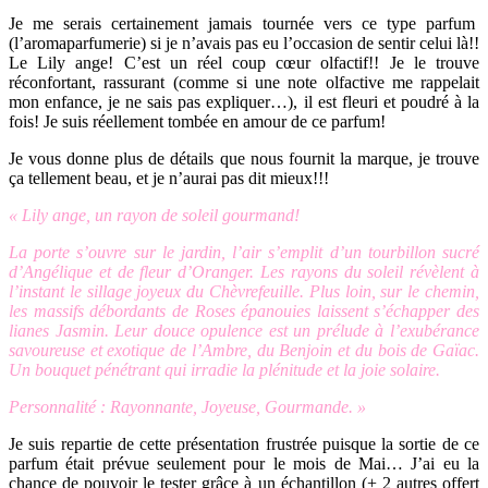
Je me serais certainement jamais tournée vers ce type parfum
(l’aromaparfumerie) si je n’avais pas eu l’occasion de sentir celui là!!
Le Lily ange! C’est un réel coup cœur olfactif!! Je le trouve
réconfortant, rassurant (comme si une note olfactive me rappelait
mon enfance, je ne sais pas expliquer…), il est fleuri et poudré à la
fois! Je suis réellement tombée en amour de ce parfum!
Je vous donne plus de détails que nous fournit la marque, je trouve
ça tellement beau, et je n’aurai pas dit mieux!!!
« Lily ange, un rayon de soleil gourmand!
La porte s’ouvre sur le jardin, l’air s’emplit d’un tourbillon sucré
d’Angélique et de fleur d’Oranger. Les rayons du soleil révèlent à
l’instant le sillage joyeux du Chèvrefeuille. Plus loin, sur le chemin,
les massifs débordants de Roses épanouies laissent s’échapper des
lianes Jasmin. Leur douce opulence est un prélude à l’exubérance
savoureuse et exotique de l’Ambre, du Benjoin et du bois de Gaïac.
Un bouquet pénétrant qui irradie la plénitude et la joie solaire.
Personnalité : Rayonnante, Joyeuse, Gourmande. »
Je suis repartie de cette présentation frustrée puisque la sortie de ce
parfum était prévue seulement pour le mois de Mai… J’ai eu la
chance de pouvoir le tester grâce à un échantillon (+ 2 autres offert