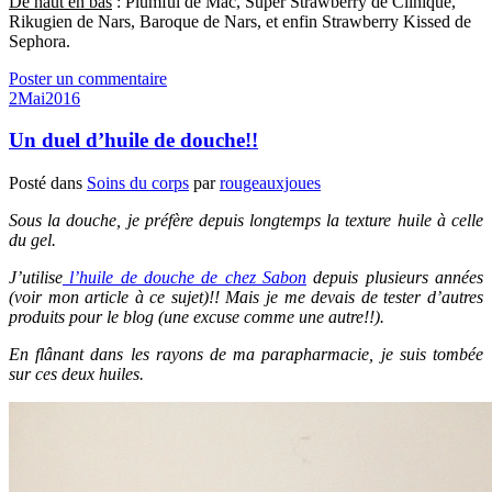
De haut en bas
: Plumful de Mac, Super Strawberry de Clinique,
Rikugien de Nars, Baroque de Nars, et enfin Strawberry Kissed de
Sephora.
Poster un commentaire
2
Mai
2016
Un duel d’huile de douche!!
Posté dans
Soins du corps
par
rougeauxjoues
Sous la douche, je préfère depuis longtemps la texture huile à celle
du gel.
J’utilise
l’huile de douche de chez Sabon
depuis plusieurs années
(voir mon article à ce sujet)!! Mais je me devais de tester d’autres
produits pour le blog (une excuse comme une autre!!).
En flânant dans les rayons de ma parapharmacie, je suis tombée
sur ces deux huiles.