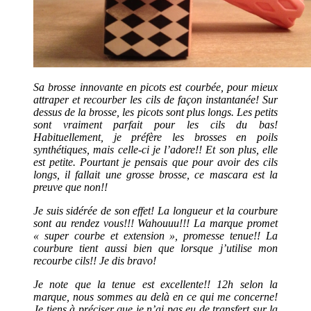
Sa brosse innovante en picots est courbée, pour mieux
attraper et recourber les cils de façon instantanée! Sur
dessus de la brosse, les picots sont plus longs. Les petits
sont vraiment parfait pour les cils du bas!
Habituellement, je préfère les brosses en poils
synthétiques, mais celle-ci je l’adore!! Et son plus, elle
est petite. Pourtant je pensais que pour avoir des cils
longs, il fallait une grosse brosse, ce mascara est la
preuve que non!!
Je suis sidérée de son effet! La longueur et la courbure
sont au rendez vous!!! Wahouuu!!! La marque promet
« super courbe et extension », promesse tenue!! La
courbure tient aussi bien que lorsque j’utilise mon
recourbe cils!! Je dis bravo!
Je note que la tenue est excellente!! 12h selon la
marque, nous sommes au delà en ce qui me concerne!
Je tiens à préciser que je n’ai pas eu de transfert sur la