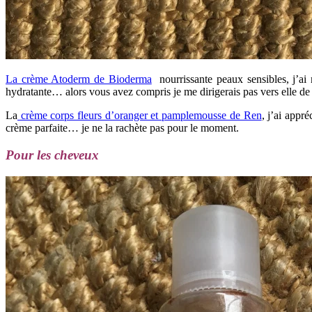
La crème Atoderm de Bioderma
nourrissante peaux sensibles, j’ai 
hydratante… alors vous avez compris je me dirigerais pas vers elle d
La
crème corps fleurs d’oranger et pamplemousse de Ren
, j’ai appr
crème parfaite… je ne la rachète pas pour le moment.
Pour les cheveux