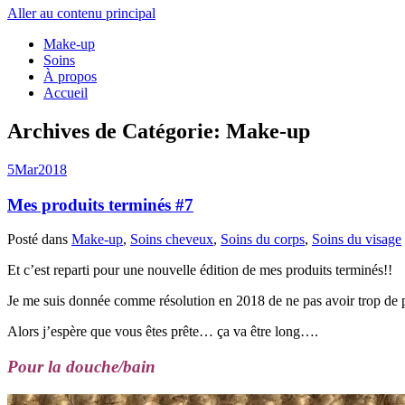
Aller au contenu principal
Make-up
Soins
À propos
Accueil
Archives de Catégorie:
Make-up
5
Mar
2018
Mes produits terminés #7
Posté dans
Make-up
,
Soins cheveux
,
Soins du corps
,
Soins du visage
Et c’est reparti pour une nouvelle édition de mes produits terminés!!
Je me suis donnée comme résolution en 2018 de ne pas avoir trop d
Alors j’espère que vous êtes prête… ça va être long….
Pour la douche/bain