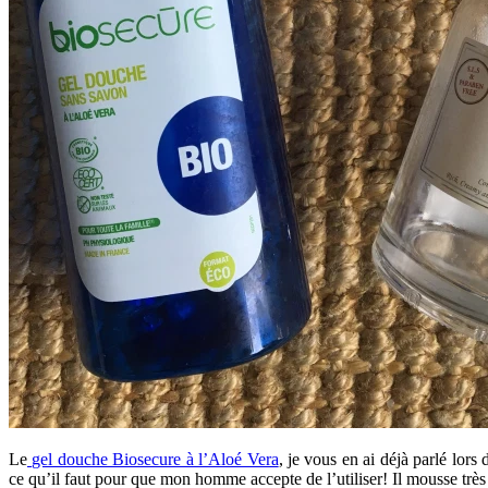
Le
gel douche Biosecure à l’Aloé Vera
, je vous en ai déjà parlé lors
ce qu’il faut pour que mon homme accepte de l’utiliser! Il mousse très